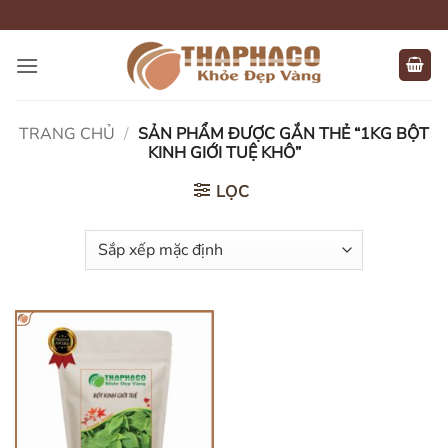
Bỏ
qua
nội
dung
TRANG CHỦ
/
SẢN PHẨM ĐƯỢC GẮN THẺ “1KG BỘT
KINH GIỚI TUỆ KHÔ”
LỌC