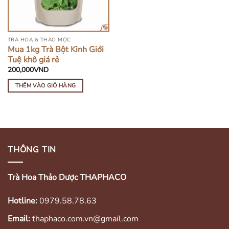
TRÀ HOA & THẢO MỘC
Mua 1kg Trà Bột Kinh Giới
Tuệ khô giá rẻ
200,000
VND
THÊM VÀO GIỎ HÀNG
THÔNG TIN
Trà Hoa Thảo Dược THAPHACO
Hotline:
0979.58.78.63
Email:
thaphaco.com.vn@gmail.com