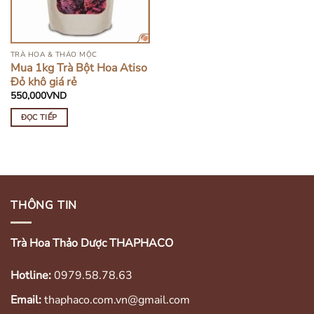
TRÀ HOA & THẢO MỘC
Mua 1kg Trà Bột Hoa Atiso
Đỏ khô giá rẻ
550,000
VND
ĐỌC TIẾP
THÔNG TIN
Trà Hoa Thảo Dược THAPHACO
Hotline:
0979.58.78.63
Email:
thaphaco.com.vn@gmail.com