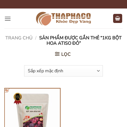
Bỏ
qua
nội
dung
TRANG CHỦ
/
SẢN PHẨM ĐƯỢC GẮN THẺ “1KG BỘT
HOA ATISO ĐỎ”
LỌC
HẾT HÀNG