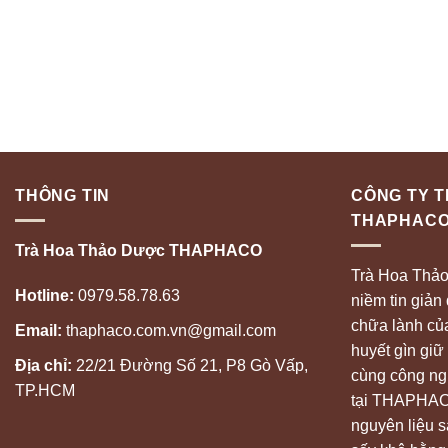
THÔNG TIN
CÔNG TY 
THAPHAC
Trà Hoa Thảo Dược THAPHACO
Trà Hoa Thả
Hotline:
0979.58.78.63
niềm tin giản
chữa lành của
Email:
thaphaco.com.vn@gmail.com
huyết gìn giữ 
Địa chỉ:
22/21 Đường Số 21, P8 Gò Vấp,
cùng công ngh
TP.HCM
tại THAPHACO
nguyên liệu 