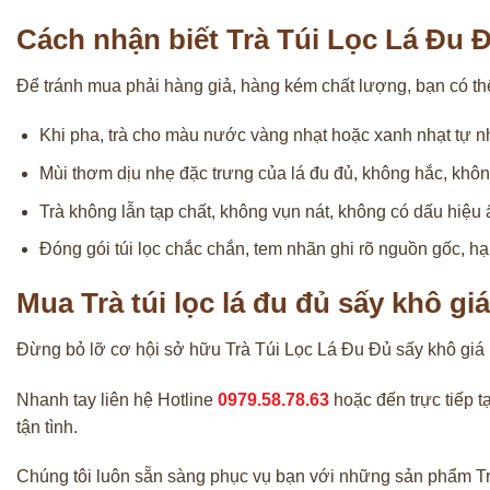
Cách nhận biết Trà Túi Lọc Lá Đu
Để tránh mua phải hàng giả, hàng kém chất lượng, bạn có th
Khi pha, trà cho màu nước vàng nhạt hoặc xanh nhạt tự n
Mùi thơm dịu nhẹ đặc trưng của lá đu đủ, không hắc, khô
Trà không lẫn tạp chất, không vụn nát, không có dấu hiệ
Đóng gói túi lọc chắc chắn, tem nhãn ghi rõ nguồn gốc, hạ
Mua Trà túi lọc lá đu đủ sấy khô gi
Đừng bỏ lỡ cơ hội sở hữu Trà Túi Lọc Lá Đu Đủ sấy khô giá
Nhanh tay liên hệ Hotline
0979.58.78.63
hoặc đến trực tiếp t
tận tình.
Chúng tôi luôn sẵn sàng phục vụ bạn với những sản phẩm Trà