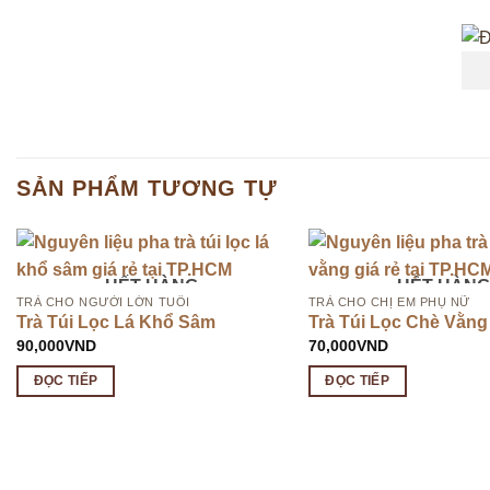
SẢN PHẨM TƯƠNG TỰ
HẾT HÀNG
HẾT HÀNG
TRÀ CHO NGƯỜI LỚN TUỔI
TRÀ CHO CHỊ EM PHỤ NỮ
Trà Túi Lọc Lá Khổ Sâm
Trà Túi Lọc Chè Vằng
90,000
VND
70,000
VND
ĐỌC TIẾP
ĐỌC TIẾP