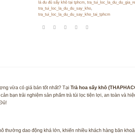
lá đu đủ sấy khô tại tphcm
,
tra_tui_loc_la_du_du_gia_r
tra_tui_loc_la_du_du_say_kho
,
tra_tui_loc_la_du_du_say_kho_tai_tphcm
ợng vừa có giá bán tốt nhất? Tại
Trà hoa sấy khô (THAPHAC
 cản bạn trải nghiệm sản phẩm trà túi lọc tiện lợi, an toàn và 
Đủ!
 khô thường dao động khá lớn, khiến nhiều khách hàng băn khoă