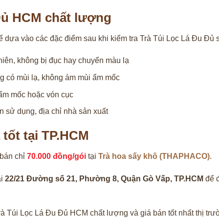
 Đủ HCM chất lượng
ể dựa vào các đặc điểm sau khi kiểm tra Trà Túi Lọc Lá Đu Đủ 
hiên, không bị đục hay chuyển màu lạ
ng có mùi lạ, không ám mùi ẩm mốc
u ẩm mốc hoặc vón cục
n sử dụng, địa chỉ nhà sản xuất
á tốt tại TP.HCM
 bán chỉ
70.000 đồng/gói
tại
Trà hoa sấy khô (THAPHACO)
.
ại
22/21 Đường số 21, Phường 8, Quận Gò Vấp, TP.HCM
để đ
 Túi Lọc Lá Đu Đủ HCM chất lượng và giá bán tốt nhất thị trư