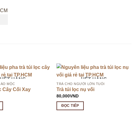
HẾT HÀNG
HẾT HÀNG
HẢO MỘC
TRÀ CHO NGƯỜI LỚN TUỔI
c Cây Cối Xay
Trà túi lọc nụ vối
80,000
VND
ĐỌC TIẾP