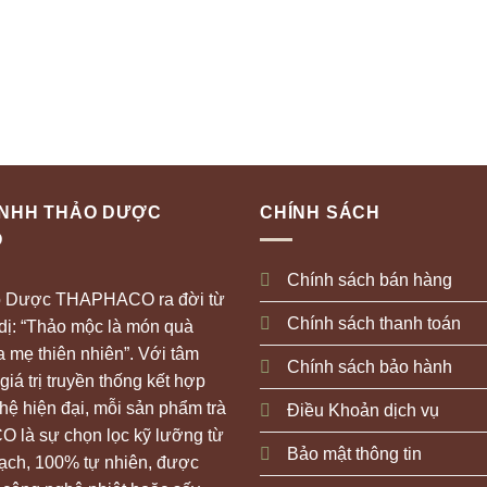
TNHH THẢO DƯỢC
CHÍNH SÁCH
O
Chính sách bán hàng
o Dược THAPHACO ra đời từ
Chính sách thanh toán
 dị: “Thảo mộc là món quà
 mẹ thiên nhiên”. Với tâm
Chính sách bảo hành
giá trị truyền thống kết hợp
ệ hiện đại, mỗi sản phẩm trà
Điều Khoản dịch vụ
 là sự chọn lọc kỹ lưỡng từ
Bảo mật thông tin
sạch, 100% tự nhiên, được