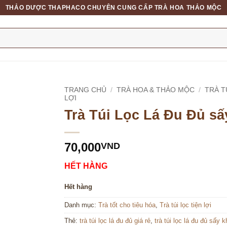
THẢO DƯỢC THAPHACO CHUYÊN CUNG CẤP TRÀ HOA THẢO MỘC
TRANG CHỦ
/
TRÀ HOA & THẢO MỘC
/
TRÀ T
LỢI
Trà Túi Lọc Lá Đu Đủ sấ
70,000
VND
HẾT HÀNG
Hết hàng
Danh mục:
Trà tốt cho tiêu hóa
,
Trà túi lọc tiện lợi
Thẻ:
trà túi lọc lá đu đủ giá rẻ
,
trà túi lọc lá đu đủ sấy k