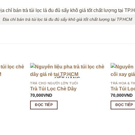
Địa chỉ bán trà túi lọc lá đu đủ sấy khô giá tốt chất lượng tại TP.HCM
HẾT HÀNG
TRÀ CHO NGƯỜI LỚN TUỔI
TRÀ HOA & T
Trà Túi Lọc Chè Dây
Trà Túi Lọ
70,000
VND
70,000
VND
ĐỌC TIẾP
ĐỌC TIẾP