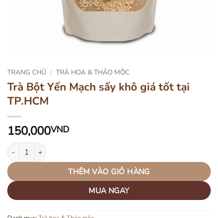
TRANG CHỦ
/
TRÀ HOA & THẢO MỘC
Trà Bột Yến Mạch sấy khô giá tốt tại
TP.HCM
150,000
VND
Trà Bột Yến Mạch sấy khô giá tốt tại TP.HCM số lượng
THÊM VÀO GIỎ HÀNG
MUA NGAY
Danh mục:
Trà hoa & Thảo mộc