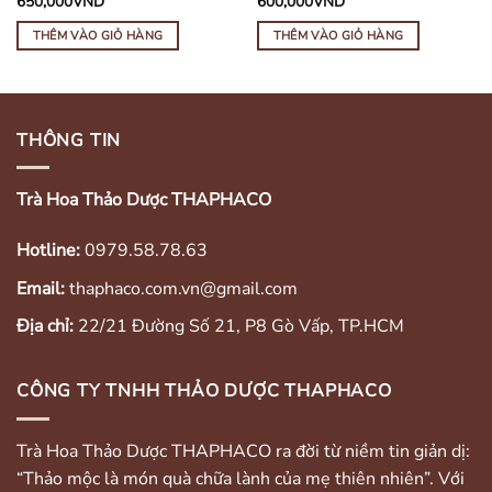
650,000
VND
600,000
VND
THÊM VÀO GIỎ HÀNG
THÊM VÀO GIỎ HÀNG
THÔNG TIN
Trà Hoa Thảo Dược THAPHACO
Hotline:
0979.58.78.63
Email:
thaphaco.com.vn@gmail.com
Địa chỉ:
22/21 Đường Số 21, P8 Gò Vấp, TP.HCM
CÔNG TY TNHH THẢO DƯỢC THAPHACO
Trà Hoa Thảo Dược THAPHACO ra đời từ niềm tin giản dị:
“Thảo mộc là món quà chữa lành của mẹ thiên nhiên”. Với