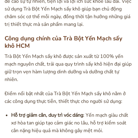
đề cao sự tự nhiên, tiện lợi và lợi ích sức khỏe lâu dài. Việc
sử dụng Trà Bột Yến Mạch sấy khô giúp bạn chủ động
chăm sóc cơ thể mỗi ngày, đồng thời tận hưởng những giá
trị thiết thực mà sản phẩm mang lại.
Công dụng chính của Trà Bột Yến Mạch sấy
khô HCM
Trà Bột Yến Mạch sấy khô được sản xuất từ 100% yến
mạch nguyên chất, trải qua quy trình sấy khô hiện đại giúp
giữ trọn vẹn hàm lượng dinh dưỡng và dưỡng chất tự
nhiên.
Điểm nổi bật nhất của Trà Bột Yến Mạch sấy khô nằm ở
các công dụng thực tiễn, thiết thực cho người sử dụng:
Hỗ trợ giảm cân, duy trì vóc dáng
: Yến mạch giàu chất
xơ hòa tan giúp tạo cảm giác no lâu, hỗ trợ kiểm soát
cân nặng hiệu quả mà không gây mệt mỏi.