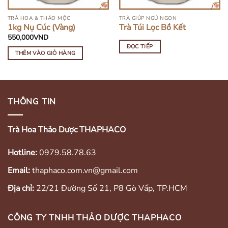
TRÀ HOA & THẢO MỘC
TRÀ GIÚP NGỦ NGON
1kg Nụ Cúc (Vàng)
Trà Túi Lọc Bồ Kết
550,000
VND
ĐỌC TIẾP
THÊM VÀO GIỎ HÀNG
THÔNG TIN
Trà Hoa Thảo Dược THAPHACO
Hotline:
0979.58.78.63
Email:
thaphaco.com.vn@gmail.com
Địa chỉ:
22/21 Đường Số 21, P8 Gò Vấp, TP.HCM
CÔNG TY TNHH THẢO DƯỢC THAPHACO