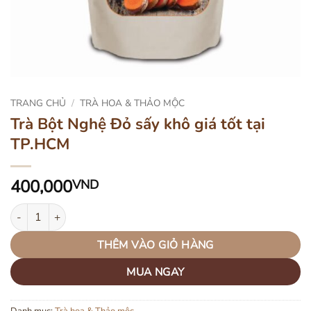
TRANG CHỦ
/
TRÀ HOA & THẢO MỘC
Trà Bột Nghệ Đỏ sấy khô giá tốt tại
TP.HCM
400,000
VND
Trà Bột Nghệ Đỏ sấy khô giá tốt tại TP.HCM số lượng
THÊM VÀO GIỎ HÀNG
MUA NGAY
Danh mục:
Trà hoa & Thảo mộc