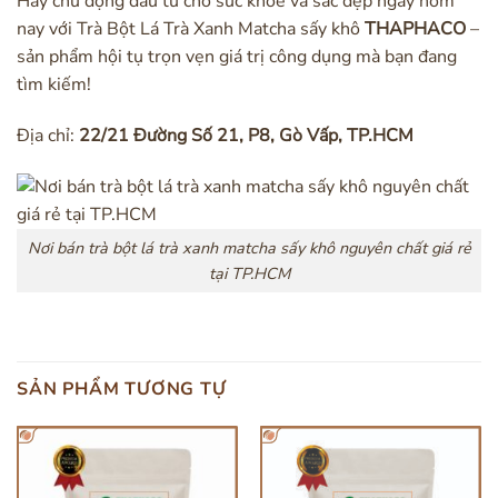
Hãy chủ động đầu tư cho sức khỏe và sắc đẹp ngay hôm
nay với Trà Bột Lá Trà Xanh Matcha sấy khô
THAPHACO
–
sản phẩm hội tụ trọn vẹn giá trị công dụng mà bạn đang
tìm kiếm!
Địa chỉ:
22/21 Đường Số 21, P8, Gò Vấp, TP.HCM
Nơi bán trà bột lá trà xanh matcha sấy khô nguyên chất giá rẻ
tại TP.HCM
SẢN PHẨM TƯƠNG TỰ