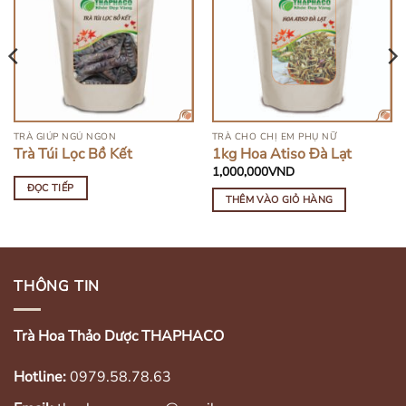
HẾT HÀNG
TRÀ GIÚP NGỦ NGON
TRÀ CHO CHỊ EM PHỤ NỮ
Trà Túi Lọc Bồ Kết
1kg Hoa Atiso Đà Lạt
1,000,000
VND
ĐỌC TIẾP
THÊM VÀO GIỎ HÀNG
THÔNG TIN
Trà Hoa Thảo Dược THAPHACO
Hotline:
0979.58.78.63