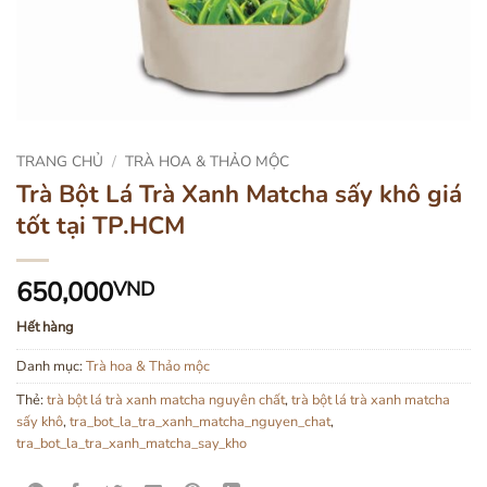
TRANG CHỦ
/
TRÀ HOA & THẢO MỘC
Trà Bột Lá Trà Xanh Matcha sấy khô giá
tốt tại TP.HCM
650,000
VND
Hết hàng
Danh mục:
Trà hoa & Thảo mộc
Thẻ:
trà bột lá trà xanh matcha nguyên chất
,
trà bột lá trà xanh matcha
sấy khô
,
tra_bot_la_tra_xanh_matcha_nguyen_chat
,
tra_bot_la_tra_xanh_matcha_say_kho