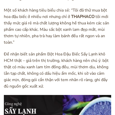
Một số khách hàng tiêu biểu chia sẻ: “Tôi đã thử mua bột
hoa đậu biếc ở nhiều nơi nhưng chỉ ở
THAPHACO
tôi mới
thấy mức giá rẻ mà chất lượng không hề thua kém các sản
phẩm cao cấp khác. Màu sắc bột xanh lam đẹp mắt, mùi
thơm tự nhiên, pha trà hay làm bánh đều rất ngon và an
toàn.”
Để nhận biết sản phẩm Bột Hoa Đậu Biếc Sấy Lạnh khô
HCM thật – giả trên thị trường, khách hàng nên chú ý: bột
thật có màu xanh lam tím đồng đều, mùi thơm dịu, không
lẫn tạp chất, không có dấu hiệu ẩm mốc, khi sờ vào cảm
giác mịn, đóng gói cẩn thận với tem nhãn rõ ràng, ghi đầy
đủ nguồn gốc xuất xứ.