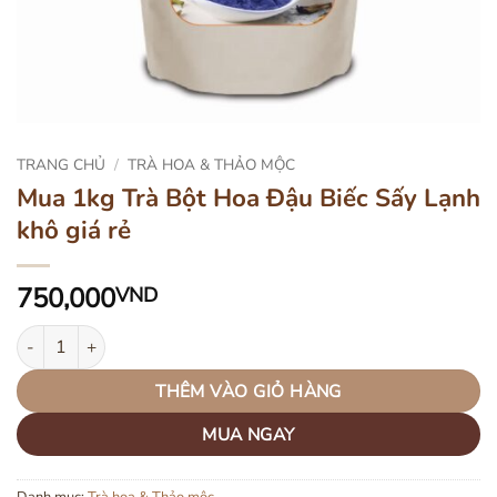
TRANG CHỦ
/
TRÀ HOA & THẢO MỘC
Mua 1kg Trà Bột Hoa Đậu Biếc Sấy Lạnh
khô giá rẻ
750,000
VND
Mua 1kg Trà Bột Hoa Đậu Biếc Sấy Lạnh khô giá rẻ số lượng
THÊM VÀO GIỎ HÀNG
MUA NGAY
Danh mục:
Trà hoa & Thảo mộc