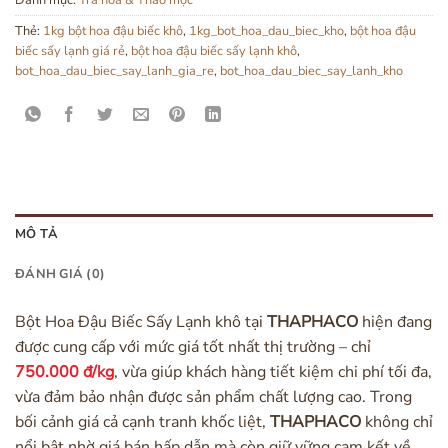
Thẻ:
1kg bột hoa đậu biếc khô
,
1kg_bot_hoa_dau_biec_kho
,
bột hoa đậu
biếc sấy lạnh giá rẻ
,
bột hoa đậu biếc sấy lạnh khô
,
bot_hoa_dau_biec_say_lanh_gia_re
,
bot_hoa_dau_biec_say_lanh_kho
MÔ TẢ
ĐÁNH GIÁ (0)
Bột Hoa Đậu Biếc Sấy Lạnh khô tại
THAPHACO
hiện đang
được cung cấp với mức giá tốt nhất thị trường – chỉ
750.000 đ/kg
, vừa giúp khách hàng tiết kiệm chi phí tối đa,
vừa đảm bảo nhận được sản phẩm chất lượng cao. Trong
bối cảnh giá cả cạnh tranh khốc liệt,
THAPHACO
không chỉ
nổi bật nhờ giá bán hấp dẫn mà còn giữ vững cam kết về