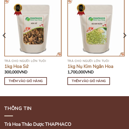
TRÀ CHO NGƯỜI LỚN TUỔI
TRÀ CHO NGƯỜI LỚN TUỔI
1kg Hoa Sứ
1kg Nụ Kim Ngân Hoa
300,000
VND
1,700,000
VND
THÊM VÀO GIỎ HÀNG
THÊM VÀO GIỎ HÀNG
THÔNG TIN
Trà Hoa Thảo Dược THAPHACO