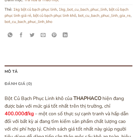
Thẻ:
1kg bột củ bạch phục linh
,
1kg_bot_cu_bach_phuc_linh
,
bột củ bạch
phục linh giá rẻ
,
bột củ bạch phục linh khô
,
bot_cu_bach_phuc_linh_gia_re
,
bot_cu_bach_phuc_linh_kho
MÔ TẢ
ĐÁNH GIÁ (0)
Bột Củ Bạch Phục Linh khô của
THAPHACO
hiện đang
được bán với mức giá tốt nhất trên thị trường, chỉ
400.000đ/kg
– một con số thực sự cạnh tranh và hấp dẫn
đối với bất kỳ ai đang tìm kiếm sản phẩm chất lượng cao
với chi phí hợp lý. Chính sách giá tốt nhất này giúp người
tiêu dùng dễ dàng tiếp cận thảo mộc sấy khô an toàn, hiệu