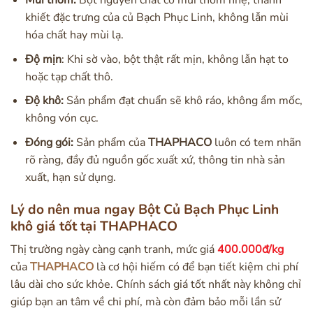
Mùi thơm:
Bột nguyên chất có mùi thơm nhẹ, thanh
khiết đặc trưng của củ Bạch Phục Linh, không lẫn mùi
hóa chất hay mùi lạ.
Độ mịn
: Khi sờ vào, bột thật rất mịn, không lẫn hạt to
hoặc tạp chất thô.
Độ khô:
Sản phẩm đạt chuẩn sẽ khô ráo, không ẩm mốc,
không vón cục.
Đóng gói:
Sản phẩm của
THAPHACO
luôn có tem nhãn
rõ ràng, đầy đủ nguồn gốc xuất xứ, thông tin nhà sản
xuất, hạn sử dụng.
Lý do nên mua ngay Bột Củ Bạch Phục Linh
khô giá tốt tại THAPHACO
Thị trường ngày càng cạnh tranh, mức giá
400.000đ/kg
của
THAPHACO
là cơ hội hiếm có để bạn tiết kiệm chi phí
lâu dài cho sức khỏe. Chính sách giá tốt nhất này không chỉ
giúp bạn an tâm về chi phí, mà còn đảm bảo mỗi lần sử