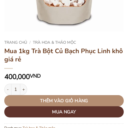
TRANG CHỦ
/
TRÀ HOA & THẢO MỘC
Mua 1kg Trà Bột Củ Bạch Phục Linh khô
giá rẻ
400,000
VND
Mua 1kg Trà Bột Củ Bạch Phục Linh khô giá rẻ số lượng
THÊM VÀO GIỎ HÀNG
MUA NGAY
Danh mục:
Trà hoa & Thảo mộc