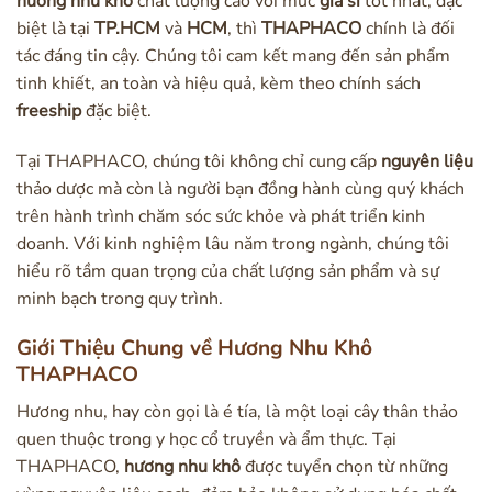
hương nhu khô
chất lượng cao với mức
giá sỉ
tốt nhất, đặc
biệt là tại
TP.HCM
và
HCM
, thì
THAPHACO
chính là đối
tác đáng tin cậy. Chúng tôi cam kết mang đến sản phẩm
tinh khiết, an toàn và hiệu quả, kèm theo chính sách
freeship
đặc biệt.
Tại THAPHACO, chúng tôi không chỉ cung cấp
nguyên liệu
thảo dược mà còn là người bạn đồng hành cùng quý khách
trên hành trình chăm sóc sức khỏe và phát triển kinh
doanh. Với kinh nghiệm lâu năm trong ngành, chúng tôi
hiểu rõ tầm quan trọng của chất lượng sản phẩm và sự
minh bạch trong quy trình.
Giới Thiệu Chung về Hương Nhu Khô
THAPHACO
Hương nhu, hay còn gọi là é tía, là một loại cây thân thảo
quen thuộc trong y học cổ truyền và ẩm thực. Tại
THAPHACO,
hương nhu khô
được tuyển chọn từ những