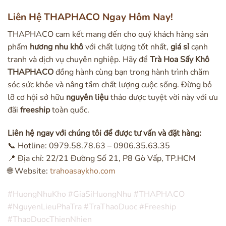
Liên Hệ THAPHACO Ngay Hôm Nay!
THAPHACO cam kết mang đến cho quý khách hàng sản
phẩm
hương nhu khô
với chất lượng tốt nhất,
giá sỉ
cạnh
tranh và dịch vụ chuyên nghiệp. Hãy để
Trà Hoa Sấy Khô
THAPHACO
đồng hành cùng bạn trong hành trình chăm
sóc sức khỏe và nâng tầm chất lượng cuộc sống. Đừng bỏ
lỡ cơ hội sở hữu
nguyên liệu
thảo dược tuyệt vời này với ưu
đãi
freeship
toàn quốc.
Liên hệ ngay với chúng tôi để được tư vấn và đặt hàng:
📞 Hotline: 0979.58.78.63 – 0906.35.63.35
📍 Địa chỉ: 22/21 Đường Số 21, P8 Gò Vấp, TP.HCM
🌐 Website:
trahoasaykho.com
#HuongNhuKho #GiaSiHuongNhu #THAPHACO
#NguyenLieuPhaTra #TraThaoDuoc #Freeship
#ThaoDuocThienNhien