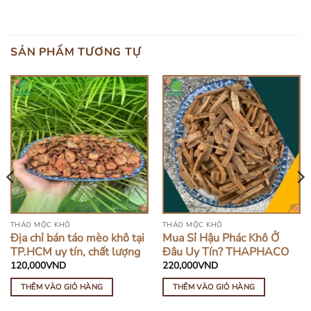
SẢN PHẨM TƯƠNG TỰ
THẢO MỘC KHÔ
THẢO MỘC KHÔ
Địa chỉ bán táo mèo khô tại
Mua Sỉ Hậu Phác Khô Ở
TP.HCM uy tín, chất lượng
Đâu Uy Tín? THAPHACO
120,000
VND
220,000
VND
THÊM VÀO GIỎ HÀNG
THÊM VÀO GIỎ HÀNG