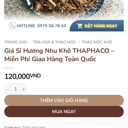
TRANG CHỦ
/
TRÀ HOA & THẢO MỘC
/
THẢO MỘC KHÔ
Giá Sỉ Hương Nhu Khô THAPHACO –
Miễn Phí Giao Hàng Toàn Quốc
120,000
VND
Giá Sỉ Hương Nhu Khô THAPHACO - Miễn Phí Giao Hàng Toàn Quố
THÊM VÀO GIỎ HÀNG
MUA NGAY
Danh mục:
Thảo mộc khô