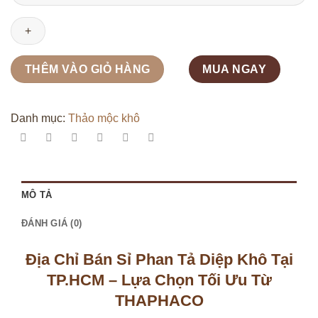
chỉ
bán
sỉ
phan
tả
THÊM VÀO GIỎ HÀNG
MUA NGAY
diệp
khô
tại
Danh mục:
Thảo mộc khô
TP.HCM
|
THAPHACO
số
MÔ TẢ
lượng
ĐÁNH GIÁ (0)
Địa Chỉ Bán Sỉ Phan Tả Diệp Khô Tại
TP.HCM – Lựa Chọn Tối Ưu Từ
THAPHACO