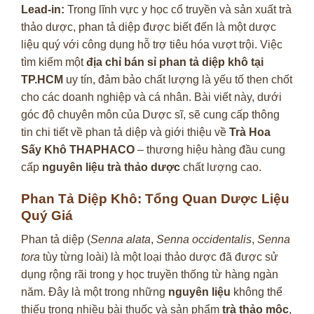
Lead-in:
Trong lĩnh vực y học cổ truyền và sản xuất trà
thảo dược, phan tả diệp được biết đến là một dược
liệu quý với công dụng hỗ trợ tiêu hóa vượt trội. Việc
tìm kiếm một
địa chỉ bán sỉ phan tả diệp khô tại
TP.HCM
uy tín, đảm bảo chất lượng là yếu tố then chốt
cho các doanh nghiệp và cá nhân. Bài viết này, dưới
góc độ chuyên môn của Dược sĩ, sẽ cung cấp thông
tin chi tiết về phan tả diệp và giới thiệu về
Trà Hoa
Sấy Khô THAPHACO
– thương hiệu hàng đầu cung
cấp
nguyên liệu trà thảo dược
chất lượng cao.
Phan Tả Diệp Khô: Tổng Quan Dược Liệu
Quý Giá
Phan tả diệp (
Senna alata
,
Senna occidentalis
,
Senna
tora
tùy từng loài) là một loại thảo dược đã được sử
dụng rộng rãi trong y học truyền thống từ hàng ngàn
năm. Đây là một trong những
nguyên liệu
không thể
thiếu trong nhiều bài thuốc và sản phẩm
trà thảo mộc
,