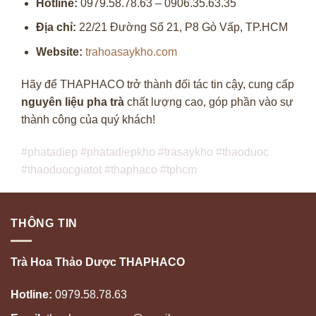
Hotline:
0979.58.78.63 – 0906.35.63.35
Địa chỉ:
22/21 Đường Số 21, P8 Gò Vấp, TP.HCM
Website:
trahoasaykho.com
Hãy để THAPHACO trở thành đối tác tin cậy, cung cấp
nguyên liệu pha trà
chất lượng cao, góp phần vào sự
thành công của quý khách!
#phatadiep #phatadiepkho #trasaykho #thaoduoc
#thaoduocgiatot #thaphaco #tphcm
THÔNG TIN
Trà Hoa Thảo Dược THAPHACO
Hotline:
0979.58.78.63