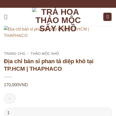
Bỏ
qua
nội
dung
TRANG CHỦ
/
THẢO MỘC KHÔ
Địa chỉ bán sỉ phan tả diệp khô tại
TP.HCM | THAPHACO
170,000
VND
Địa