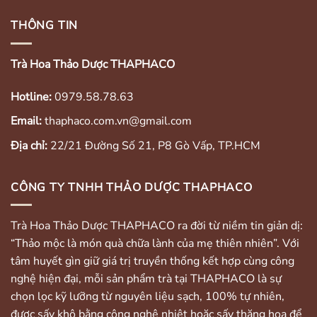
THÔNG TIN
Trà Hoa Thảo Dược THAPHACO
Hotline:
0979.58.78.63
Email:
thaphaco.com.vn@gmail.com
Địa chỉ:
22/21 Đường Số 21, P8 Gò Vấp, TP.HCM
CÔNG TY TNHH THẢO DƯỢC THAPHACO
Trà Hoa Thảo Dược THAPHACO ra đời từ niềm tin giản dị:
“Thảo mộc là món quà chữa lành của mẹ thiên nhiên”. Với
tâm huyết gìn giữ giá trị truyền thống kết hợp cùng công
nghệ hiện đại, mỗi sản phẩm trà tại THAPHACO là sự
chọn lọc kỹ lưỡng từ nguyên liệu sạch, 100% tự nhiên,
được sấy khô bằng công nghệ nhiệt hoặc sấy thăng hoa để