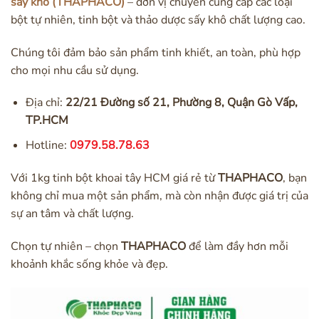
sấy khô (THAPHACO)
– đơn vị chuyên cung cấp các loại
bột tự nhiên, tinh bột và thảo dược sấy khô chất lượng cao.
Chúng tôi đảm bảo sản phẩm tinh khiết, an toàn, phù hợp
cho mọi nhu cầu sử dụng.
Địa chỉ:
22/21 Đường số 21, Phường 8, Quận Gò Vấp,
TP.HCM
Hotline:
0979.58.78.63
Với 1kg tinh bột khoai tây HCM giá rẻ từ
THAPHACO
, bạn
không chỉ mua một sản phẩm, mà còn nhận được giá trị của
sự an tâm và chất lượng.
Chọn tự nhiên – chọn
THAPHACO
để làm đầy hơn mỗi
khoảnh khắc sống khỏe và đẹp.