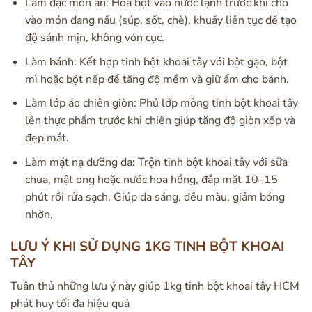
Làm đặc món ăn: Hòa bột vào nước lạnh trước khi cho
vào món đang nấu (súp, sốt, chè), khuấy liên tục để tạo
độ sánh mịn, không vón cục.
Làm bánh: Kết hợp tinh bột khoai tây với bột gạo, bột
mì hoặc bột nếp để tăng độ mềm và giữ ẩm cho bánh.
Làm lớp áo chiên giòn: Phủ lớp mỏng tinh bột khoai tây
lên thực phẩm trước khi chiên giúp tăng độ giòn xốp và
đẹp mắt.
Làm mặt nạ dưỡng da: Trộn tinh bột khoai tây với sữa
chua, mật ong hoặc nước hoa hồng, đắp mặt 10–15
phút rồi rửa sạch. Giúp da sáng, đều màu, giảm bóng
nhờn.
LƯU Ý KHI SỬ DỤNG 1KG TINH BỘT KHOAI
TÂY
Tuân thủ những lưu ý này giúp 1kg tinh bột khoai tây HCM
phát huy tối đa hiệu quả