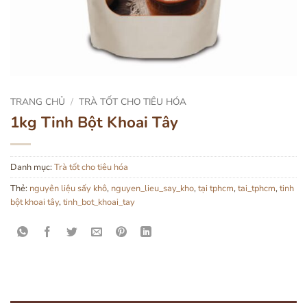
TRANG CHỦ
/
TRÀ TỐT CHO TIÊU HÓA
1kg Tinh Bột Khoai Tây
Danh mục:
Trà tốt cho tiêu hóa
Thẻ:
nguyên liệu sấy khô
,
nguyen_lieu_say_kho
,
tại tphcm
,
tai_tphcm
,
tinh
bột khoai tây
,
tinh_bot_khoai_tay