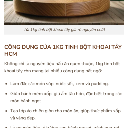
Túi 1kg tinh bột khoai tây giá rẻ nguyên chất
CÔNG DỤNG CỦA 1KG TINH BỘT KHOAI TÂY
HCM
Không chỉ là nguyên liệu nấu ăn quen thuộc, 1kg tinh bột
khoai tây còn mang lại nhiều công dụng bất ngờ:
Làm đặc các món súp, nước sốt, kem và pudding.
Giúp bánh mềm xốp, giữ ẩm lâu hơn, đặc biệt trong các
món bánh ngọt.
Tạo lớp áo chiên giòn cho món ăn, giúp thực phẩm xốp
và vàng đẹp.
Là nguyên liệu lý tưởng cho bánh mochi, bánh quy, mì