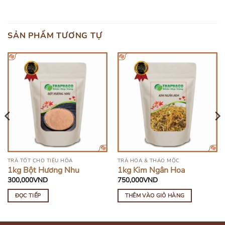
SẢN PHẨM TƯƠNG TỰ
HẾT HÀNG
TRÀ TỐT CHO TIÊU HÓA
TRÀ HOA & THẢO MỘC
1kg Bột Hương Nhu
1kg Kim Ngân Hoa
300,000
VND
750,000
VND
ĐỌC TIẾP
THÊM VÀO GIỎ HÀNG