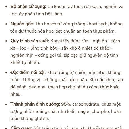
Bộ phận sử dụng:
Củ khoai tây tươi, rửa sạch, nghiền và
lọc lấy phần tinh bột lắng.
Nguồn gốc:
Thu hoạch từ vùng trồng khoai sạch, không
tồn dư thuốc hóa học, đạt chuẩn an toàn thực phẩm.
Quy trình sản xuất
: Khoai tây được rửa – nghiền – tách
xơ – lọc – lắng tinh bột – sấy khô ở nhiệt độ thấp –
nghiền mịn – đóng gói túi zip bạc, giữ nguyên độ tinh
khiết tự nhiên.
Đặc điểm nổi bậ
t: Màu trắng tự nhiên, mịn nhẹ, không
mùi – không vị – không chất bảo quản. Khi nấu chín, tạo
độ sánh, dẻo nhẹ, thích hợp cho nhiều công thức khác
nhau.
Thành phần dinh dưỡng:
95% carbohydrate, chứa một
lượng nhỏ khoáng chất như kali, magie, photpho; hoàn
toàn không gluten.
Cảm quan:
Bột trắng tinh, sờ mịn, khi khuấy trong nước