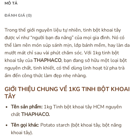
MÔ TẢ
ĐÁNH GIÁ (0)
Trong thế giới nguyên liệu tự nhiên, tinh bột khoai tây
được ví như “người bạn đa năng” của mọi gia đình. Nó có
thể làm nên món súp sánh mịn, lớp bánh mềm, hay làn da
mướt mát chỉ sau vài phút chăm sóc. Với 1kg tinh bột
khoai tây của
THAPHACO
, bạn đang sở hữu một loại bột
nguyên chất, tinh khiết, có thể dùng linh hoạt từ pha trà
ấm đến công thức làm đẹp nhẹ nhàng.
GIỚI THIỆU CHUNG VỀ 1KG TINH BỘT KHOAI
TÂY
Tên sản phẩm:
1kg Tinh bột khoai tây HCM nguyên
chất
THAPHACO.
Tên gọi khác
: Potato starch (bột khoai tây, bột năng
khoai tây).