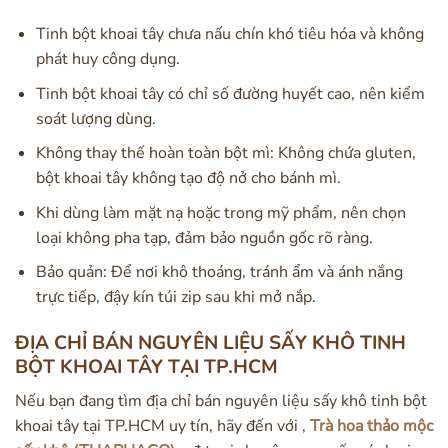
Tinh bột khoai tây chưa nấu chín khó tiêu hóa và không
phát huy công dụng.
Tinh bột khoai tây có chỉ số đường huyết cao, nên kiểm
soát lượng dùng.
Không thay thế hoàn toàn bột mì: Không chứa gluten,
bột khoai tây không tạo độ nở cho bánh mì.
Khi dùng làm mặt nạ hoặc trong mỹ phẩm, nên chọn
loại không pha tạp, đảm bảo nguồn gốc rõ ràng.
Bảo quản: Để nơi khô thoáng, tránh ẩm và ánh nắng
trực tiếp, đậy kín túi zip sau khi mở nắp.
ĐỊA CHỈ BÁN NGUYÊN LIỆU SẤY KHÔ TINH
BỘT KHOAI TÂY TẠI TP.HCM
Nếu bạn đang tìm địa chỉ bán nguyên liệu sấy khô tinh bột
khoai tây tại TP.HCM uy tín, hãy đến với ,
Trà hoa thảo mộc