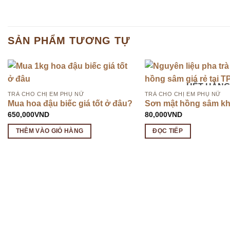
SẢN PHẨM TƯƠNG TỰ
HẾT HÀNG
TRÀ CHO CHỊ EM PHỤ NỮ
TRÀ CHO CHỊ EM PHỤ NỮ
Mua hoa đậu biếc giá tốt ở đâu?
Sơn mật hồng sâm k
650,000
VND
80,000
VND
THÊM VÀO GIỎ HÀNG
ĐỌC TIẾP