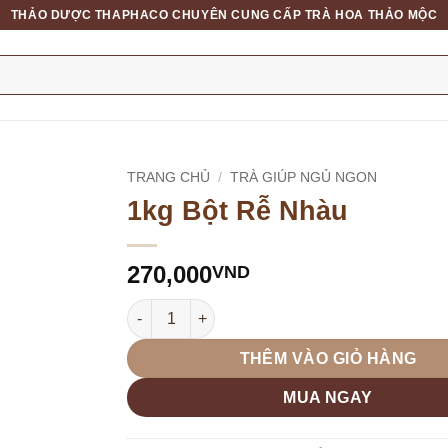
THẢO DƯỢC THAPHACO CHUYÊN CUNG CẤP TRÀ HOA THẢO MỘC
TRANG CHỦ
/
TRÀ GIÚP NGỦ NGON
1kg Bột Rễ Nhàu
270,000
VND
1kg Bột Rễ Nhàu số lượng
THÊM VÀO GIỎ HÀNG
MUA NGAY