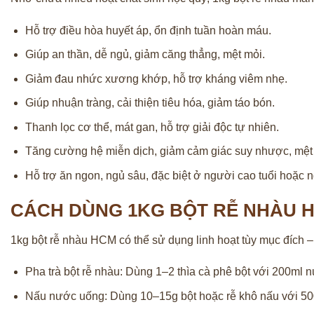
Hỗ trợ điều hòa huyết áp, ổn định tuần hoàn máu.
Giúp an thần, dễ ngủ, giảm căng thẳng, mệt mỏi.
Giảm đau nhức xương khớp, hỗ trợ kháng viêm nhẹ.
Giúp nhuận tràng, cải thiện tiêu hóa, giảm táo bón.
Thanh lọc cơ thể, mát gan, hỗ trợ giải độc tự nhiên.
Tăng cường hệ miễn dịch, giảm cảm giác suy nhược, mệt
Hỗ trợ ăn ngon, ngủ sâu, đặc biệt ở người cao tuổi hoặc ng
CÁCH DÙNG 1KG BỘT RỄ NHÀU H
1kg bột rễ nhàu HCM có thể sử dụng linh hoạt tùy mục đích –
Pha trà bột rễ nhàu: Dùng 1–2 thìa cà phê bột với 200ml
Nấu nước uống: Dùng 10–15g bột hoặc rễ khô nấu với 500m