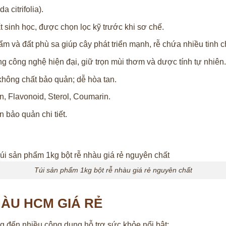
 citrifolia).
 sinh học, được chọn lọc kỹ trước khi sơ chế.
m và đất phù sa giúp cây phát triển mạnh, rễ chứa nhiều tinh c
g công nghệ hiện đại, giữ trọn mùi thơm và dược tính tự nhiên.
ông chất bảo quản; dễ hòa tan.
n, Flavonoid, Sterol, Coumarin.
 bảo quản chi tiết.
Túi sản phẩm 1kg bột rễ nhàu giá rẻ nguyên chất
ÀU HCM GIÁ RẺ
g đến nhiều công dụng hỗ trợ sức khỏe nổi bật: