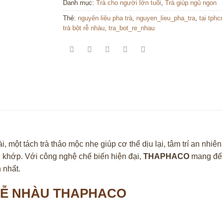
Danh mục:
Trà cho người lớn tuổi
,
Trà giúp ngủ ngon
Thẻ:
nguyên liệu pha trà
,
nguyen_lieu_pha_tra
,
tại tph
trà bột rễ nhàu
,
tra_bot_re_nhau
 một tách trà thảo mộc nhẹ giúp cơ thể dịu lại, tâm trí an nhiên
g khớp. Với công nghệ chế biến hiện đại,
THAPHACO
mang đến
 nhất.
 RỄ NHÀU THAPHACO