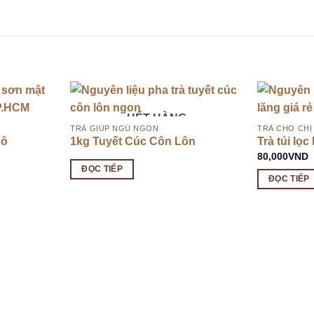
HẾT HÀNG
TRÀ GIÚP NGỦ NGON
TRÀ CHO CHỊ
hô
1kg Tuyết Cúc Côn Lôn
Trà túi lọc
80,000
VND
ĐỌC TIẾP
ĐỌC TIẾP