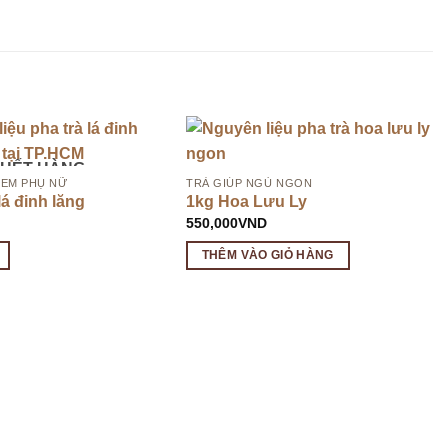
HẾT HÀNG
 EM PHỤ NỮ
TRÀ GIÚP NGỦ NGON
 lá đinh lăng
1kg Hoa Lưu Ly
550,000
VND
THÊM VÀO GIỎ HÀNG