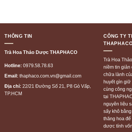
THÔNG TIN
CÔNG TY 
THAPHAC
Trà Hoa Thảo Dược THAPHACO
Trà Hoa Thả
Hotline:
0979.58.78.63
niềm tin giản
chữa lành của
Email:
thaphaco.com.vn@gmail.com
huyết gìn giữ 
Địa chỉ:
22/21 Đường Số 21, P8 Gò Vấp,
cùng công ngh
TP.HCM
tại THAPHACO
nguyên liệu 
sấy khô bằng
thăng hoa để
dược tính vốn