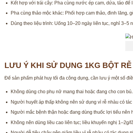
Kết hợp với trái cây: Pha cùng nước ép cam, dứa, táo để
Pha cùng thảo mộc khác: Phối hợp cam thảo, đinh lăng, gừ
Dùng theo liệu trình: Uống 10–20 ngày liên tục, nghỉ 3–5 ng
LƯU Ý KHI SỬ DỤNG 1KG BỘT R
Để sản phẩm phát huy tối đa công dụng, cần lưu ý một số điề
Không dùng cho phụ nữ mang thai hoặc đang cho con bú.
Người huyết áp thấp không nên sử dụng vì rễ nhàu có tác
Người mắc bệnh thận hoặc đang dùng thuốc lợi tiểu nên hỏ
Không nên dùng liều cao liên tục; liều khuyến nghị 1–2g/l
Người dễ tiêu chảy nên giảm liều vì rễ nhàu có tác dụng 