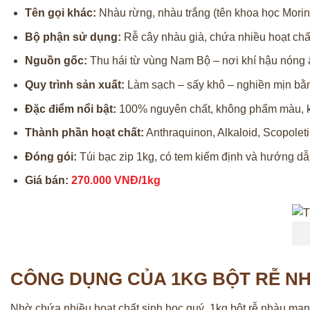
Tên gọi khác:
Nhàu rừng, nhàu trắng (tên khoa học Morinda
Bộ phận sử dụng:
Rễ cây nhàu già, chứa nhiều hoạt chất
Nguồn gốc:
Thu hái từ vùng Nam Bộ – nơi khí hậu nóng ẩ
Quy trình sản xuất:
Làm sạch – sấy khô – nghiền mịn bằn
Đặc điểm nổi bật:
100% nguyên chất, không phẩm màu, kh
Thành phần hoạt chất:
Anthraquinon, Alkaloid, Scopoleti
Đóng gói:
Túi bạc zip 1kg, có tem kiểm định và hướng dẫn
Giá bán:
270.000 VNĐ/1kg
CÔNG DỤNG CỦA 1KG BỘT RỄ NH
Nhờ chứa nhiều hoạt chất sinh học quý, 1kg bột rễ nhàu man