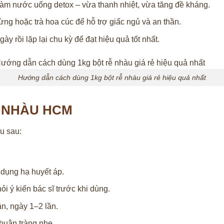
 làm nước uống detox – vừa thanh nhiệt, vừa tăng đề kháng.
ng hoặc trà hoa cúc để hỗ trợ giấc ngủ và an thần.
ày rồi lặp lại chu kỳ để đạt hiệu quả tốt nhất.
Hướng dẫn cách dùng 1kg bột rễ nhàu giá rẻ hiệu quả nhất
Ễ NHÀU HCM
u sau:
 dụng hạ huyết áp.
i ý kiến bác sĩ trước khi dùng.
ần, ngày 1–2 lần.
nhuận tràng nhẹ.